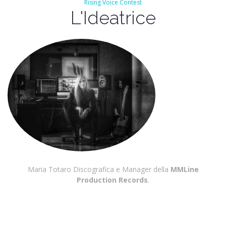
Rising Voice Contest
L'Ideatrice
Maria Totaro Discografica e Manager della
MMLine
Production Records
.